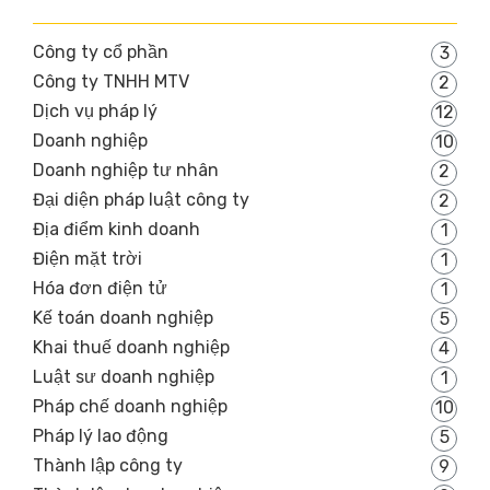
Công ty cổ phần
3
Công ty TNHH MTV
2
Dịch vụ pháp lý
12
Doanh nghiệp
10
Doanh nghiệp tư nhân
2
Đại diện pháp luật công ty
2
Địa điểm kinh doanh
1
Điện mặt trời
1
Hóa đơn điện tử
1
Kế toán doanh nghiệp
5
Khai thuế doanh nghiệp
4
Luật sư doanh nghiệp
1
Pháp chế doanh nghiệp
10
Pháp lý lao động
5
Thành lập công ty
9