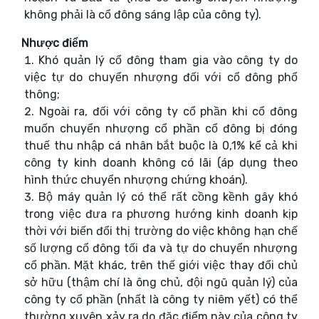
không phải là cổ đông sáng lập của công ty).
Nhược điểm
Khó quản lý cổ đông tham gia vào công ty do
việc tự do chuyển nhượng đối với cổ đông phổ
thông;
Ngoài ra, đối với công ty cổ phần khi cổ đông
muốn chuyển nhượng cổ phần cổ đông bị đóng
thuế thu nhập cá nhân bắt buộc là 0,1% kể cả khi
công ty kinh doanh không có lãi (áp dụng theo
hình thức chuyển nhượng chứng khoán).
Bộ máy quản lý có thể rất cồng kềnh gây khó
trong việc đưa ra phương hướng kinh doanh kịp
thời với biến đổi thị trường do việc không hạn chế
số lượng cổ đông tối đa và tự do chuyển nhượng
cổ phần. Mặt khác, trên thế giới việc thay đổi chủ
sở hữu (thậm chí là ông chủ, đội ngũ quản lý) của
công ty cổ phần (nhất là công ty niêm yết) có thể
thường xuyên xảy ra do đặc điểm này của công ty