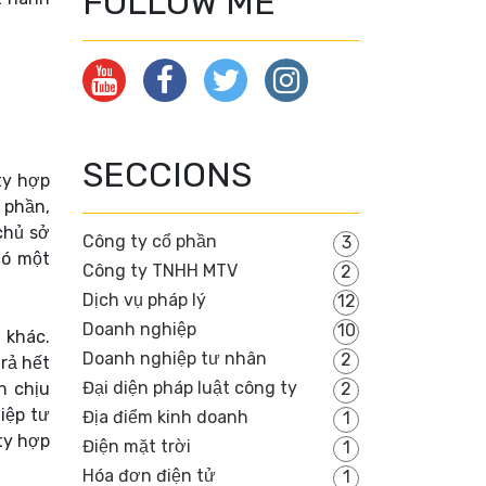
FOLLOW ME
SECCIONS
ty hợp
 phần,
chủ sở
Công ty cổ phần
3
có một
Công ty TNHH MTV
2
Dịch vụ pháp lý
12
Doanh nghiệp
10
 khác.
Doanh nghiệp tư nhân
2
rả hết
Đại diện pháp luật công ty
n chịu
2
iệp tư
Địa điểm kinh doanh
1
ty hợp
Điện mặt trời
1
Hóa đơn điện tử
1