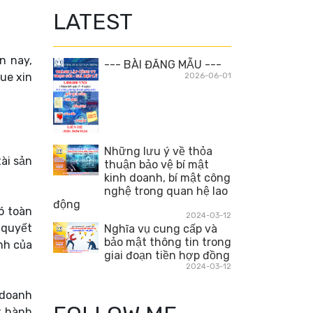
LATEST
n nay,
--- BÀI ĐĂNG MẪU ---
ue xin
2026-06-01
Những lưu ý về thỏa
ài sản
thuận bảo vệ bí mật
kinh doanh, bí mật công
nghệ trong quan hệ lao
động
ó toàn
2024-03-12
 quyết
Nghĩa vụ cung cấp và
bảo mật thông tin trong
nh của
giai đoạn tiền hợp đồng
2024-03-12
 doanh
t hành