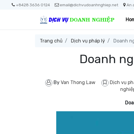
+8428 3636 0124
email@dichvudoanhnghiep.net
An 
Ho
Trang chủ
Dịch vụ pháp lý
Doanh ngh
Doanh ngh
By
Van Thong Law
Dịch vụ ph
nghi
Doa