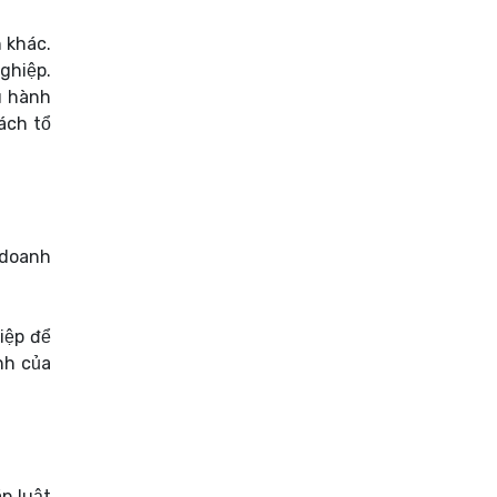
 khác.
ghiệp.
u hành
ách tổ
 doanh
iệp để
nh của
p luật