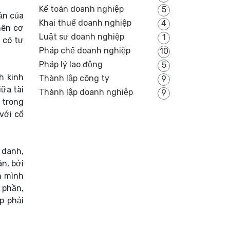
Kế toán doanh nghiệp
5
ản của
Khai thuế doanh nghiệp
4
nên cơ
Luật sư doanh nghiệp
1
 có tư
Pháp chế doanh nghiệp
10
Pháp lý lao động
5
h kinh
Thành lập công ty
9
ữa tài
Thành lập doanh nghiệp
9
 trong
với cổ
 danh,
n, bởi
h mình
 phần,
p phải