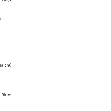
g;
ủa chủ
 Blue: