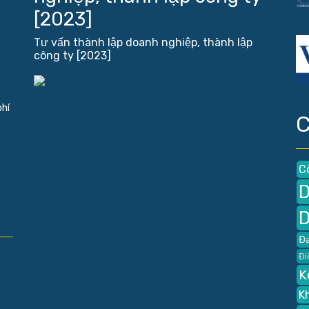
[2023]
Tư vấn thành lập doanh nghiệp, thành lập
công ty [2023]
phí
C
C
D
D
Đạ
Đi
K
K