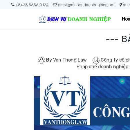
+8428 3636 0124
email@dichvudoanhnghiep.net
An 
Ho
--- B
By
Van Thong Law
Công ty cổ 
Pháp chế doanh nghiệp