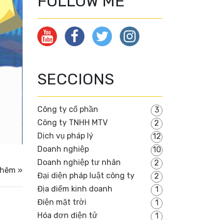
FOLLOW ME
SECCIONS
Công ty cổ phần
3
Công ty TNHH MTV
2
Dịch vụ pháp lý
12
Doanh nghiệp
10
Doanh nghiệp tư nhân
2
thêm »
Đại diện pháp luật công ty
2
Địa điểm kinh doanh
1
Điện mặt trời
1
Hóa đơn điện tử
1