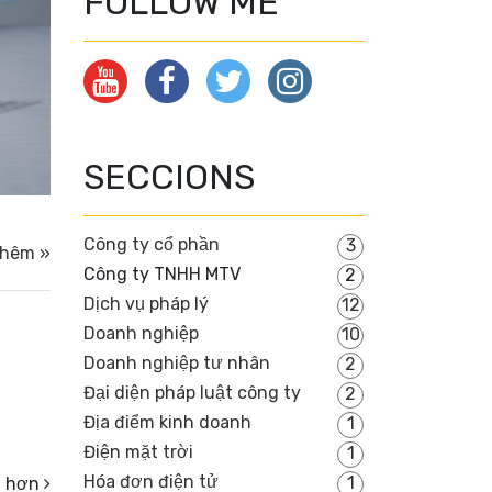
FOLLOW ME
SECCIONS
Công ty cổ phần
3
thêm »
Công ty TNHH MTV
2
Dịch vụ pháp lý
12
Doanh nghiệp
10
Doanh nghiệp tư nhân
2
Đại diện pháp luật công ty
2
Địa điểm kinh doanh
1
Điện mặt trời
1
Hóa đơn điện tử
1
ũ hơn