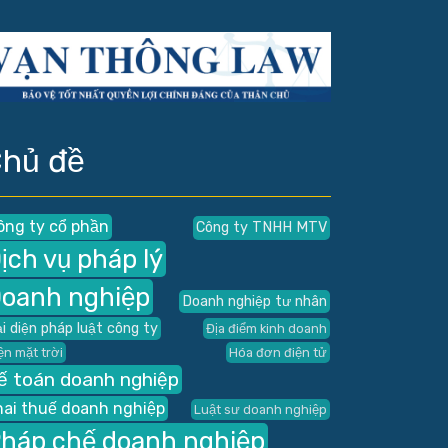
hủ đề
ông ty cổ phần
Công ty TNHH MTV
ịch vụ pháp lý
oanh nghiệp
Doanh nghiệp tư nhân
i diện pháp luật công ty
Địa điểm kinh doanh
ện mặt trời
Hóa đơn điện tử
ế toán doanh nghiệp
hai thuế doanh nghiệp
Luật sư doanh nghiệp
háp chế doanh nghiệp