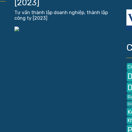
[2023]
Tư vấn thành lập doanh nghiệp, thành lập
công ty [2023]
C
C
D
D
Đạ
Đi
K
K
P