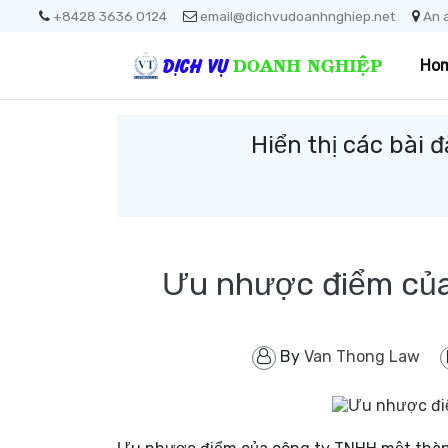
+8428 3636 0124
email@dichvudoanhnghiep.net
An 
Ho
Hiển thị các bài
Ưu nhược điểm của
By
Van Thong Law