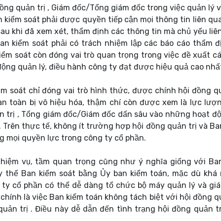
ồng quản trị , Giám đốc/Tổng giám đốc trong việc quản lý v
n kiểm soát phải được quyền tiếp cận mọi thông tin liên qu
sau khi đã xem xét, thẩm định các thông tin mà chủ yếu liê
Ban kiểm soát phải có trách nhiệm lập các báo cáo thẩm đ
kiểm soát còn đóng vai trò quan trọng trong việc đề xuất c
t động quản lý, điều hành công ty đạt được hiệu quả cao nhấ
m soát chỉ đóng vai trò hình thức, được chính hội đồng qu
àn toàn bị vô hiệu hóa, thậm chí còn được xem là lực lượ
ản trị , Tổng giám đốc/Giám đốc dấn sâu vào những hoạt độ
. Trên thực tế, không ít trường hợp hội đồng quản trị và Ba
ng mọi quyền lực trong công ty cổ phần.
nhiệm vụ, tầm quan trọng cũng như ý nghĩa giống với Ba
ay thế Ban kiểm soát bằng Ủy ban kiểm toán, mặc dù khá 
 ty cổ phần có thể dễ dàng tổ chức bộ máy quản lý và giá
chính là việc Ban kiểm toán không tách biệt với hội đồng q
uản trị . Điều này dễ dẫn đến tình trạng hội đồng quản tr