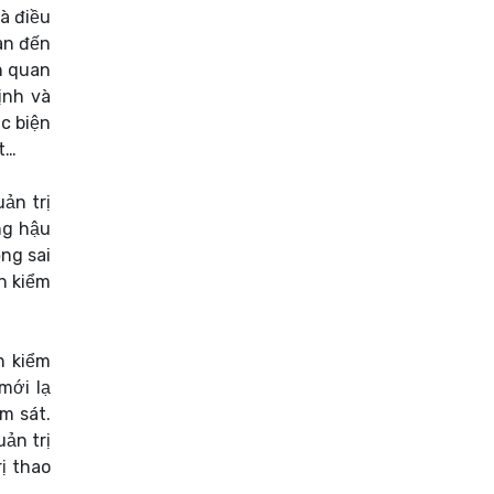
à điều
an đến
n quan
ịnh và
ác biện
t…
ản trị
ng hậu
ng sai
n kiểm
n kiểm
mới lạ
m sát.
uản trị
ị thao