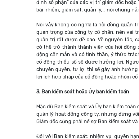
định số phận” của các vị trí giám đốc hoặ
bãi nhiệm, giám sát, quản lý,… nói chung nắm
Nói vậy không có nghĩa là hội đồng quản tr
quan trọng của công ty cổ phần, nên vai t
quản trị rất được đề cao. Về nguyên tắc, c
có thể trở thành thành viên của hội đồng q
động cần mẫn và có tinh thần, ý thức trác
cổ đông thiểu số sẽ được hưởng lợi. Ngược
chuyên quyền, tư lợi thì sẽ gây ảnh hưởng
lợi ích hợp pháp của cổ đông hoặc nhóm cổ
3. Ban kiểm soát hoặc Ủy ban kiểm toán
Mặc dù Ban kiểm soát và Ủy ban kiểm toán c
quản lý hoạt động công ty, nhưng đừng vội 
Giám đốc cũng phải nể sợ Ban kiểm soát và
Đối với Ban kiểm soát: nhiệm vụ, quyền hạn