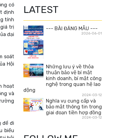
ông có
LATEST
t định
g tính
iá trị
--- BÀI ĐĂNG MẪU ---
của đại
2026-06-01
m soát
ủa Hội
Những lưu ý về thỏa
.
thuận bảo vệ bí mật
kinh doanh, bí mật công
nghệ trong quan hệ lao
n hoạt
động
ộng và
2024-03-12
trường
Nghĩa vụ cung cấp và
bảo mật thông tin trong
giai đoạn tiền hợp đồng
2024-03-12
 để đi
u biểu
ại hội