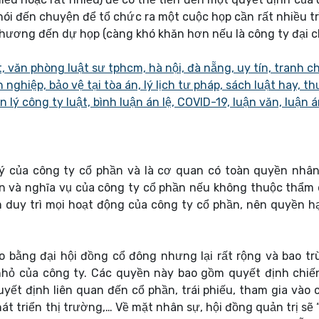
nói đến chuyện để tổ chức ra một cuộc họp cần rất nhiều tr
 phương đến dự họp (càng khó khăn hơn nếu là công ty đại 
lý của công ty cổ phần và là cơ quan có toàn quyền nhâ
ền và nghĩa vụ của công ty cổ phần nếu không thuộc thẩm
m duy trì mọi hoạt động của công ty cổ phần, nên quyền h
o bằng đại hội đồng cổ đông nhưng lại rất rộng và bao tr
nhỏ của công ty. Các quyền này bao gồm quyết định chiế
yết định liên quan đến cổ phần, trái phiếu, tham gia vào 
át triển thị trường,… Về mặt nhân sự, hội đồng quản trị sẽ