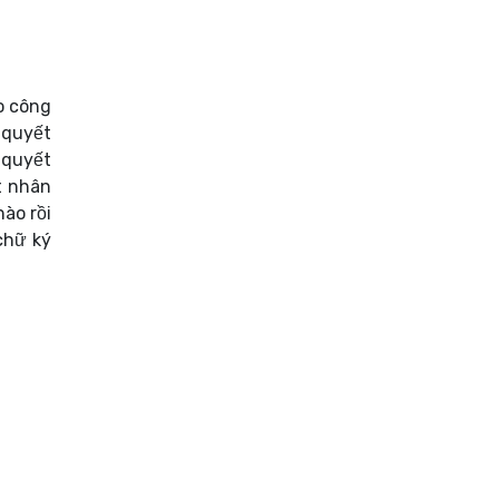
o công
 quyết
 quyết
t nhân
ào rồi
chữ ký