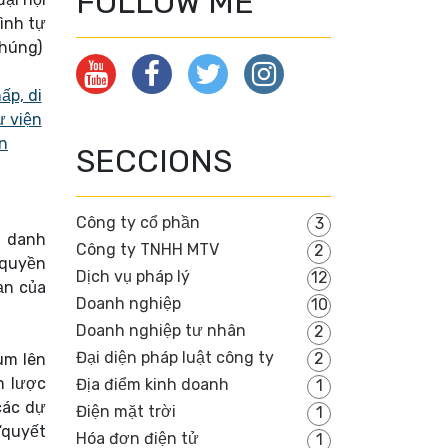
FOLLOW ME
ình tự
chúng)
SECCIONS
Công ty cổ phần
3
n danh
Công ty TNHH MTV
2
 quyền
Dịch vụ pháp lý
12
ạn của
Doanh nghiệp
10
Doanh nghiệp tư nhân
2
Đại diện pháp luật công ty
2
ùm lên
n lược
Địa điểm kinh doanh
1
các dự
Điện mặt trời
1
 “quyết
Hóa đơn điện tử
1