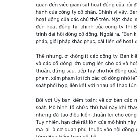
quan đến việc giám sát hoạt động của hội đ
hành của công ty cổ phần. Chính vì vậy, Ba
hoạt động của các chủ thể trên. Mặt khác, 
đến hoạt động tài chính của công ty thì 
trình đại hội đồng cổ đông. Ngoài ra, “Ban 
pháp, giải pháp khắc phục, cải tiến để hoạ
Thế nhưng, ở không ít các công ty, Ban kiể
và các cổ đông lớn dựng lên cho có và ho
thuẫn, đứng sau, tiếp tay cho hội đồng qu
phạm, xâm phạm lợi ích các cổ đông nhỏ lẻ”
soát phối hợp, liên kết với nhau để thao tú
Đối với Ủy ban kiểm toán: về cơ bản các 
soát. Mô hình tổ chức thứ hai này khi th
nhưng đã tạo điều kiện thuận lợi cho công
Tuy nhiên, hạn chế rất lớn của mô hình này 
mà lại là cơ quan phụ thuộc vào hội đồng q
túng Ban kiểm toán nội bộ