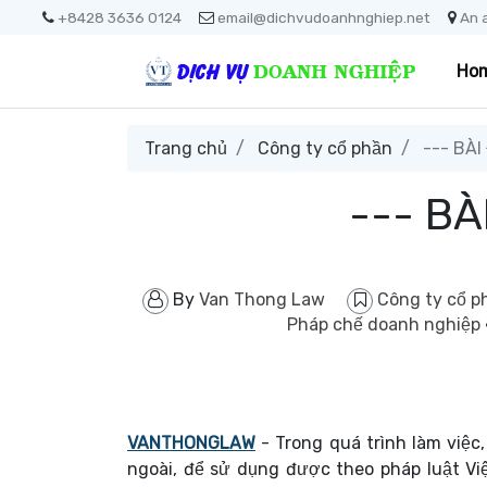
+8428 3636 0124
email@dichvudoanhnghiep.net
An 
Ho
Trang chủ
Công ty cổ phần
--- BÀI
--- BÀ
By
Van Thong Law
Công ty cổ 
Pháp chế doanh nghiệp
VANTHONGLAW
- Trong quá trình làm việc,
ngoài, để sử dụng được theo pháp luật Vi