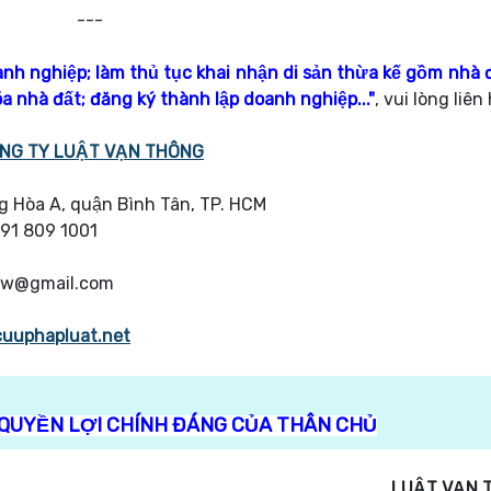
---
anh nghiệp; làm thủ tục khai nhận di sản thừa kế gồm nhà đ
a nhà đất; đăng ký thành lập doanh nghiệp...
"
, vui lòng liên
NG TY LUẬT VẠN THÔNG
 Hòa A, quận Bình Tân, TP. HCM
091 809 1001
aw@gmail.com
cuuphapluat.net
QUYỀN LỢI CHÍNH ĐÁNG CỦA THÂN CHỦ
LUẬT VẠN 