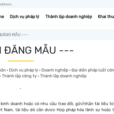
address
me
Dịch vụ pháp lý
Thành lập doanh nghiệp
Khai th
 ĐĂNG MẪU ---
I ĐĂNG MẪU ---
phần
·
Dịch vụ pháp lý
·
Doanh nghiệp
·
Đại diện pháp luật cô
·
Thành lập công ty
·
Thành lập doanh nghiệp
.
 kinh doanh hoặc có nhu cầu trao đổi, gửi/nhận tài liệu t
ệt Nam, tài liệu đó cần được Hợp pháp hóa lãnh sự hoặc