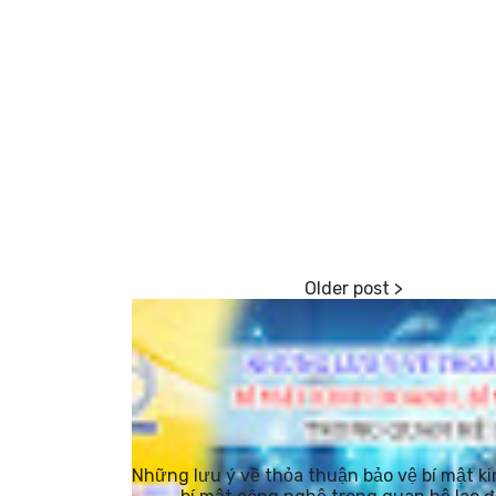
Những lưu ý về thỏa thuận bảo vệ bí mật k