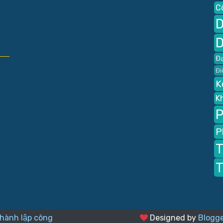
C
D
D
Đạ
Đi
K
K
P
P
T
T
Thành lập công
Designed by
Blogge