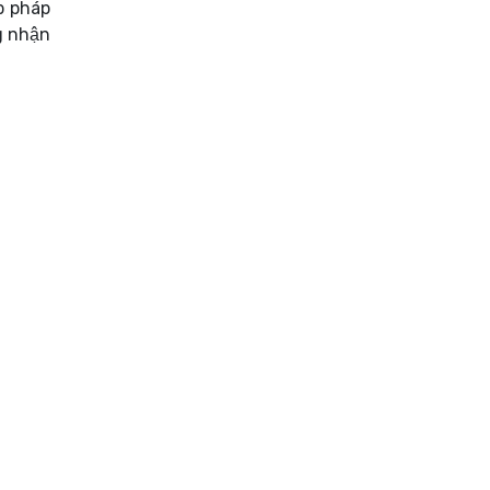
p pháp
g nhận