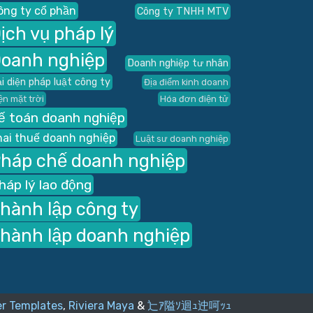
ông ty cổ phần
Công ty TNHH MTV
ịch vụ pháp lý
oanh nghiệp
Doanh nghiệp tư nhân
i diện pháp luật công ty
Địa điểm kinh doanh
ện mặt trời
Hóa đơn điện tử
ế toán doanh nghiệp
hai thuế doanh nghiệp
Luật sư doanh nghiệp
háp chế doanh nghiệp
háp lý lao động
hành lập công ty
hành lập doanh nghiệp
r Templates
,
Riviera Maya
&
辷ｱ隘ｿ迴ｭ迚呵ｯｭ