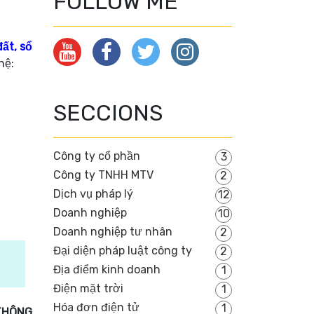
FOLLOW ME
ất, sổ
 hệ:
SECCIONS
Công ty cổ phần
3
Công ty TNHH MTV
2
Dịch vụ pháp lý
12
Doanh nghiệp
10
Doanh nghiệp tư nhân
2
Đại diện pháp luật công ty
2
Địa điểm kinh doanh
1
Điện mặt trời
1
Hóa đơn điện tử
1
THÔNG